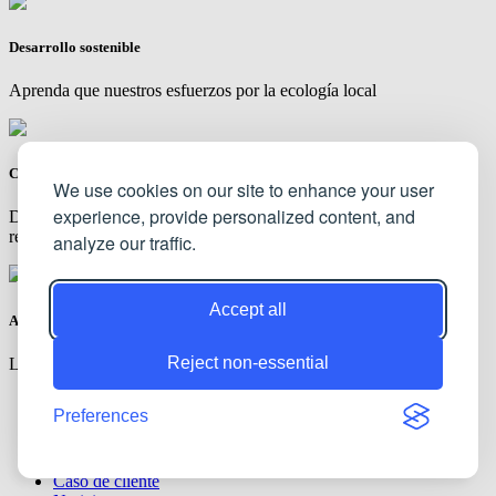
Desarrollo sostenible
Aprenda que nuestros esfuerzos por la ecología local
Control de calidad estricto
We use cookies on our site to enhance your user
experience, provide personalized content, and
Descubra cómo podemos hacer que los productos sean más
resistentes al desgaste.
analyze our traffic.
Accept all
Abundantes servicios de valor añadido
Reject non-essential
Le ayudamos a maximizar las ganancias de su negocio
encontrar agente
Preferences
Centro de piezas de desgaste
Servicio
Sobre nosotros
Caso de cliente